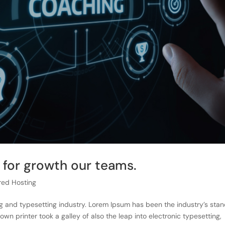
 for growth our teams.
red Hosting
g and typesetting industry. Lorem Ipsum has been the industry’s sta
 printer took a galley of also the leap into electronic typesetting,